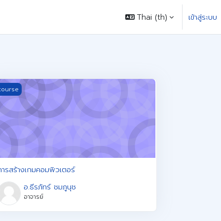
Thai ‎(th)‎
เข้าสู่ระบบ
ารสร้างเกมคอมพิวเตอร์
course
การสร้างเกมคอมพิวเตอร์
อ.ธีรภัทร์ ชมภูนุช
อาจารย์